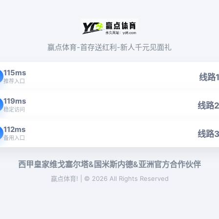
赢点体育-首存送红利-新人千元见面礼
115ms
线路
推荐入口
119ms
线路
稳定访问
112ms
线路
备用入口
西甲皇家维戈塞尔塔&国米斯内德&亚洲官方合作伙伴
赢点体育! | © 2026 All Rights Reserved